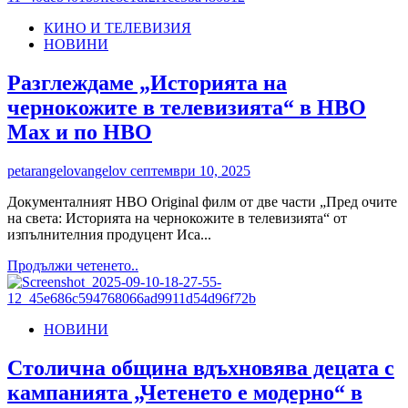
🎓
КИНО И ТЕЛЕВИЗИЯ
СТОЯНА
НОВИНИ
НАЦЕВА
ПРЕДСТАВЯ
Разглеждаме „Историята на
ЕДИНСТВЕНАТА
В
чернокожите в телевизията“ в HBO
БЪЛГАРИЯ
Max и по HBO
DBA
ПРОГРАМА
–
petarangelovangelov
септември 10, 2025
ЛИДЕРСТВО
НА
Документалният HBO Original филм от две части „Пред очите
СВЕТОВНО
на света: Историята на чернокожите в телевизията“ от
НИВО
изпълнителния продуцент Иса...
Read
Продължи четенето..
more
about
Разглеждаме
НОВИНИ
„Историята
на
чернокожите
Столична община вдъхновява децата с
в
кампанията „Четенето е модерно“ в
телевизията“