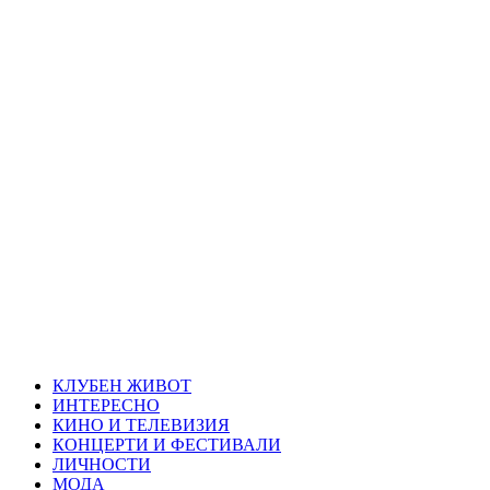
Skip
Благоевград
to
content
през нощта
Всичко около Благоевград и нощният живот можете да
намерите тук
Primary
Благоевград през нощта
Menu
КЛУБЕН ЖИВОТ
ИНТЕРЕСНО
КИНО И ТЕЛЕВИЗИЯ
КОНЦЕРТИ И ФЕСТИВАЛИ
ЛИЧНОСТИ
МОДА