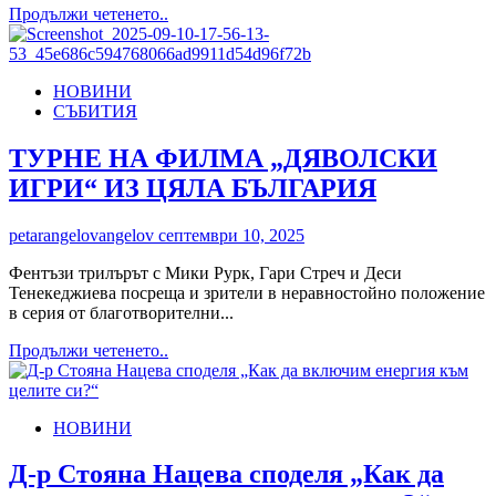
Read
Продължи четенето..
ден
more
about
Yettel
НОВИНИ
ще
СЪБИТИЯ
предлага
най-
новите
ТУРНЕ НА ФИЛМА „ДЯВОЛСКИ
устройства
ИГРИ“ ИЗ ЦЯЛА БЪЛГАРИЯ
на
Apple
petarangelovangelov
септември 10, 2025
Фентъзи трилърът с Мики Рурк, Гари Стреч и Деси
Тенекеджиева посреща и зрители в неравностойно положение
в серия от благотворителни...
Read
Продължи четенето..
more
about
ТУРНЕ
НОВИНИ
НА
ФИЛМА
„ДЯВОЛСКИ
Д-р Стояна Нацева споделя „Как да
ИГРИ“