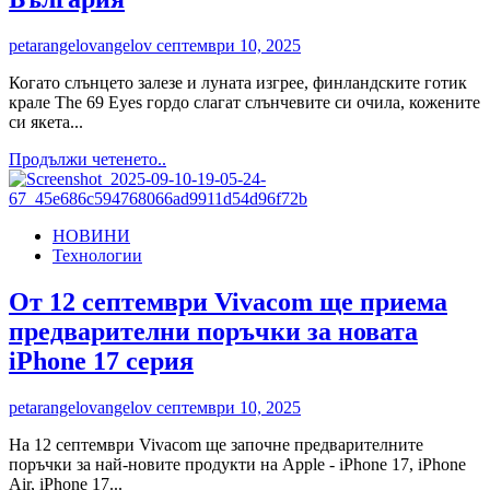
petarangelovangelov
септември 10, 2025
Когато слънцето залезе и луната изгрее, финландските готик
крале The 69 Eyes гордо слагат слънчевите си очила, кожените
си якета...
Read
Продължи четенето..
more
about
The
НОВИНИ
69
Технологии
Eyes
с
първи
От 12 септември Vivacom ще приема
концерт
предварителни поръчки за новата
в
България
iPhone 17 серия
petarangelovangelov
септември 10, 2025
На 12 септември Vivacom ще започне предварителните
поръчки за най-новите продукти на Apple - iPhone 17, iPhone
Air, iPhone 17...