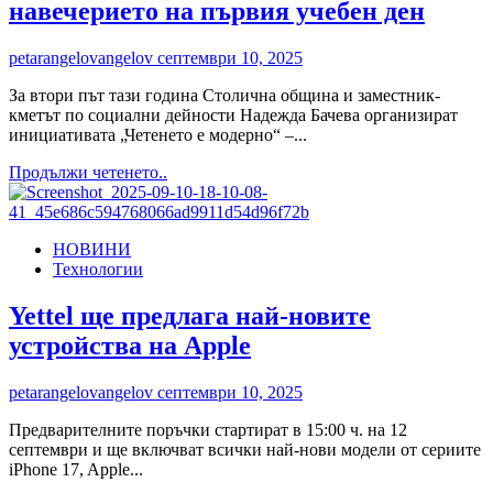
в
навечерието на първия учебен ден
HBO
Max
petarangelovangelov
септември 10, 2025
и
по
За втори път тази година Столична община и заместник-
HBO
кметът по социални дейности Надежда Бачева организират
инициативата „Четенето е модерно“ –...
Read
Продължи четенето..
more
about
Столична
НОВИНИ
община
Технологии
вдъхновява
децата
с
Yettel ще предлага най-новите
кампанията
устройства на Apple
„Четенето
е
модерно“
petarangelovangelov
септември 10, 2025
в
навечерието
Предварителните поръчки стартират в 15:00 ч. на 12
на
септември и ще включват всички най-нови модели от сериите
първия
iPhone 17, Apple...
учебен