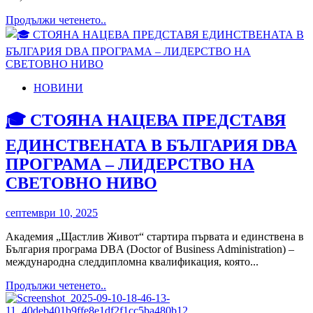
Read
Продължи четенето..
more
about
От
12
септември
НОВИНИ
Vivacom
ще
🎓 СТОЯНА НАЦЕВА ПРЕДСТАВЯ
приема
предварителни
ЕДИНСТВЕНАТА В БЪЛГАРИЯ DBA
поръчки
за
ПРОГРАМА – ЛИДЕРСТВО НА
новата
СВЕТОВНО НИВО
iPhone
17
серия
септември 10, 2025
Академия „Щастлив Живот“ стартира първата и единствена в
България програма DBA (Doctor of Business Administration) –
международна следдипломна квалификация, която...
Read
Продължи четенето..
more
about