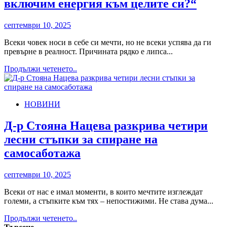
включим енергия към целите си?“
ИЗ
ЦЯЛА
БЪЛГАРИЯ
септември 10, 2025
Всеки човек носи в себе си мечти, но не всеки успява да ги
превърне в реалност. Причината рядко е липса...
Read
Продължи четенето..
more
about
Д-
НОВИНИ
р
Стояна
Нацева
Д-р Стояна Нацева разкрива четири
споделя
лесни стъпки за спиране на
„Как
да
самосаботажа
включим
енергия
септември 10, 2025
към
целите
Всеки от нас е имал моменти, в които мечтите изглеждат
си?“
големи, а стъпките към тях – непостижими. Не става дума...
Read
Продължи четенето..
more