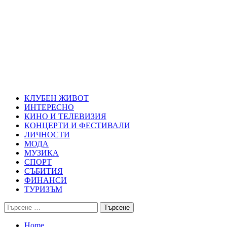
Skip
Благоевград през нощта
to
content
Всичко около Благоевград и нощният живот можете да намерит
Primary
Благоевград през нощта
Menu
КЛУБЕН ЖИВОТ
ИНТЕРЕСНО
КИНО И ТЕЛЕВИЗИЯ
КОНЦЕРТИ И ФЕСТИВАЛИ
ЛИЧНОСТИ
МОДА
МУЗИКА
СПОРТ
СЪБИТИЯ
ФИНАНСИ
ТУРИЗЪМ
Търсене
за:
Home