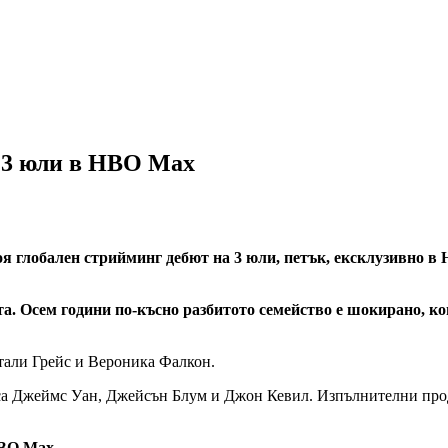
 3 юли в HBO Max
я глобален стрийминг дебют на 3 юли, петък, ексклузивно в
. Осем години по-късно разбитото семейство е шокирано, кога
тали Грейс и Вероника Фалкон.
са Джеймс Уан, Джейсън Блум и Джон Кевил. Изпълнителни про
BO Max.