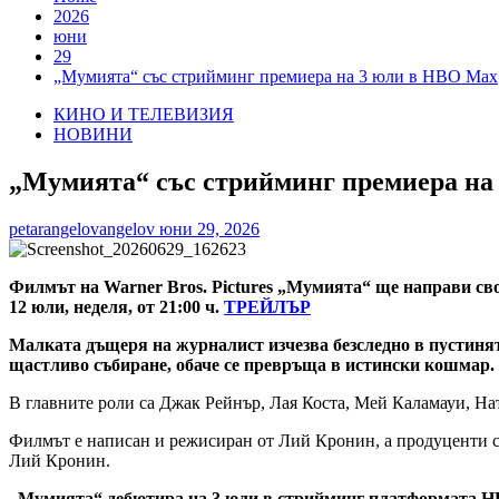
2026
юни
29
„Мумията“ със стрийминг премиера на 3 юли в HBO Max
КИНО И ТЕЛЕВИЗИЯ
НОВИНИ
„Мумията“ със стрийминг премиера на
petarangelovangelov
юни 29, 2026
Филмът на Warner Bros. Pictures „Мумията“ ще направи сво
12 юли, неделя, от 21:00 ч.
ТРЕЙЛЪР
Малката дъщеря на журналист изчезва безследно в пустинята
щастливо събиране, обаче се превръща в истински кошмар.
В главните роли са Джак Рейнър, Лая Коста, Мей Каламауи, На
Филмът е написан и режисиран от Лий Кронин, а продуценти 
Лий Кронин.
„Мумията“ дебютира на 3 юли в стрийминг платформата H