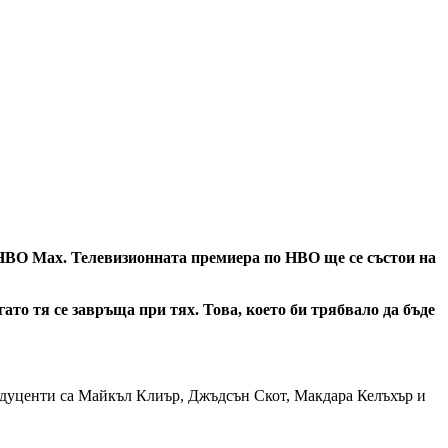
 HBO Max. Телевизионната премиера по HBO ще се състои на
то тя се завръща при тях. Това, което би трябвало да бъде
дуценти са Майкъл Клиър, Джъдсън Скот, Макдара Келъхър и