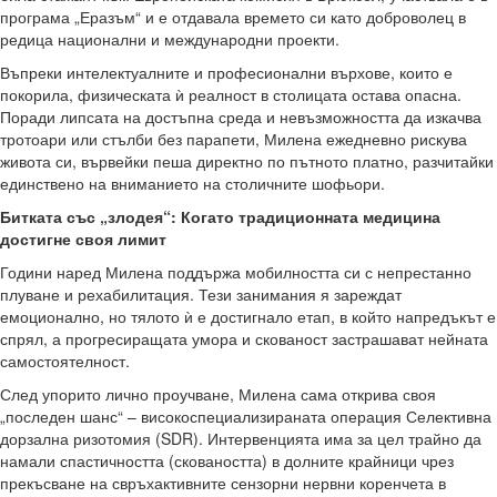
програма „Еразъм“ и е отдавала времето си като доброволец в
редица национални и международни проекти.
Въпреки интелектуалните и професионални върхове, които е
покорила, физическата ѝ реалност в столицата остава опасна.
Поради липсата на достъпна среда и невъзможността да изкачва
тротоари или стълби без парапети, Милена ежедневно рискува
живота си, вървейки пеша директно по пътното платно, разчитайки
единствено на вниманието на столичните шофьори.
Битката със „злодея“: Когато традиционната медицина
достигне своя лимит
Години наред Милена поддържа мобилността си с непрестанно
плуване и рехабилитация. Тези занимания я зареждат
емоционално, но тялото ѝ е достигнало етап, в който напредъкът е
спрял, а прогресиращата умора и скованост застрашават нейната
самостоятелност.
След упорито лично проучване, Милена сама открива своя
„последен шанс“ – високоспециализираната операция Селективна
дорзална ризотомия (SDR). Интервенцията има за цел трайно да
намали спастичността (сковаността) в долните крайници чрез
прекъсване на свръхактивните сензорни нервни коренчета в