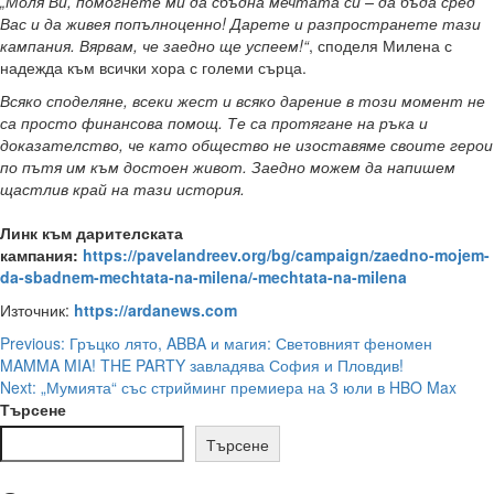
„Моля Ви, помогнете ми да сбъдна мечтата си – да бъда сред
Вас и да живея попълноценно! Дарете и разпространете тази
кампания. Вярвам, че заедно ще успеем!“
, споделя Милена с
надежда към всички хора с големи сърца.
Всяко споделяне, всеки жест и всяко дарение в този момент не
са просто финансова помощ. Те са протягане на ръка и
доказателство, че като общество не изоставяме своите герои
по пътя им към достоен живот. Заедно можем да напишем
щастлив край на тази история.
Линк към дарителската
кампания:
https://pavelandreev.org/bg/campaign/zaedno-mojem-
da-sbadnem-mechtata-na-milena/-mechtata-na-milena
Източник:
https://ardanews.com
Post
Previous:
Гръцко лято, ABBA и магия: Световният феномен
MAMMA MIA! THE PARTY завладява София и Пловдив!
navigation
Next:
„Мумията“ със стрийминг премиера на 3 юли в HBO Max
Търсене
Търсене