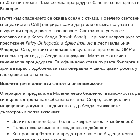
гръбначния мозък. Тази сложна процедура обаче не се извършва в
България.
Пътят към спасението се оказва осеян с откази. Повечето световни
специалисти в САЩ оперират само деца или отказват случаи на
възрастни поради риск от влошаване. Светлина в тунела се
появява от д-р Кавех Асади (Kaveh Asadi) – признат неврохирург от
престижния
Paley Orthopedic & Spine Institute
в Уест Палм Бийч,
Флорида. След детайлни онлайн консултации, преглед на ЯМР и
видеоматериали, д-р Асади потвърждава: Милена е отличен
кандидат за процедурата. Тя официално става първата българка в
зряла възраст, одобрена за тази операция – шанс, даван досега у
нас единствено на деца.
Инвестиция в човешки живот и независимост
Операцията предлага на Милена нещо безценно: възможността да
си върне контрола над собственото тяло. Според официалния
медицински документ, подписан от д-р Асади, очакваните
дългосрочни ползи включват:
Значително подобрен баланс, издръжливост и мобилност;
Пълна независимост в ежедневните дейности;
Контрол над болката и предотвратяване на бъдещи тежки
ортопедични усложнения;