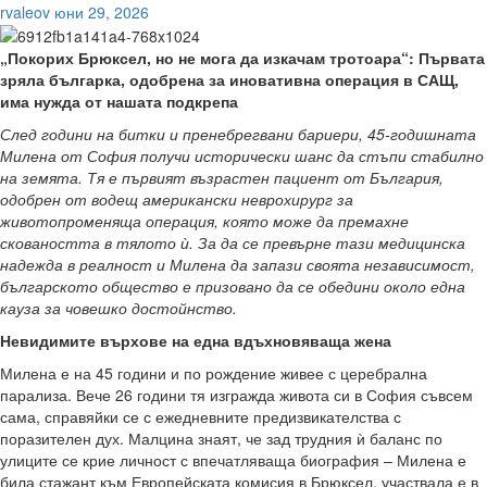
rvaleov
юни 29, 2026
„Покорих Брюксел, но не мога да изкачам тротоара“: Първата
зряла българка, одобрена за иновативна операция в САЩ,
има нужда от нашата подкрепа
След години на битки и пренебрегвани бариери, 45-годишната
Милена от София получи исторически шанс да стъпи стабилно
на земята. Тя е първият възрастен пациент от България,
одобрен от водещ американски неврохирург за
животопроменяща операция, която може да премахне
сковаността в тялото ѝ. За да се превърне тази медицинска
надежда в реалност и Милена да запази своята независимост,
българското общество е призовано да се обедини около една
кауза за човешко достойнство.
Невидимите върхове на една вдъхновяваща жена
Милена е на 45 години и по рождение живее с церебрална
парализа. Вече 26 години тя изгражда живота си в София съвсем
сама, справяйки се с ежедневните предизвикателства с
поразителен дух. Малцина знаят, че зад трудния ѝ баланс по
улиците се крие личност с впечатляваща биография – Милена е
била стажант към Европейската комисия в Брюксел, участвала е в