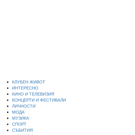
Skip
Благоевград
to
content
през нощта
Всичко около Благоевград и нощният живот можете да
намерите тук
Primary
Благоевград през нощта
Menu
КЛУБЕН ЖИВОТ
ИНТЕРЕСНО
КИНО И ТЕЛЕВИЗИЯ
КОНЦЕРТИ И ФЕСТИВАЛИ
ЛИЧНОСТИ
МОДА
МУЗИКА
СПОРТ
СЪБИТИЯ