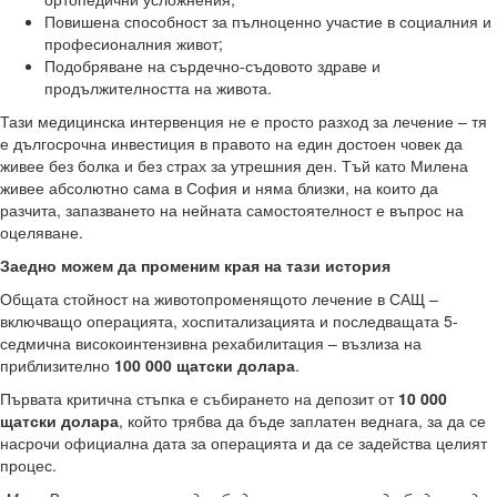
Повишена способност за пълноценно участие в социалния и
професионалния живот;
Подобряване на сърдечно-съдовото здраве и
продължителността на живота.
Тази медицинска интервенция не е просто разход за лечение – тя
е дългосрочна инвестиция в правото на един достоен човек да
живее без болка и без страх за утрешния ден. Тъй като Милена
живее абсолютно сама в София и няма близки, на които да
разчита, запазването на нейната самостоятелност е въпрос на
оцеляване.
Заедно можем да променим края на тази история
Общата стойност на животопроменящото лечение в САЩ –
включващо операцията, хоспитализацията и последващата 5-
седмична високоинтензивна рехабилитация – възлиза на
приблизително
100 000 щатски долара
.
Първата критична стъпка е събирането на депозит от
10 000
щатски долара
, който трябва да бъде заплатен веднага, за да се
насрочи официална дата за операцията и да се задейства целият
процес.